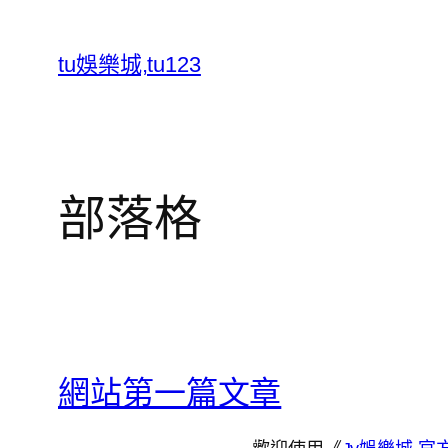
跳
至
tu娛樂城,tu123
主
要
內
容
部落格
網站第一篇文章